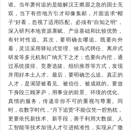
谁。当年萧何追的是能解汉王燃眉之急的国士无
双，当下有些地方引才却像集邮，片面追求“帽
子”好看，忽视了适用匹配。必须有“自知之明”，
深入研判本地资源禀赋、产业基础和比较优势，
有针对性追。其次，要明确去哪追。既要向外
看，灵活采用驿站式管理、候鸟式聘任、离岸式
研发等多元机制广纳天下之才；也要向内挖，通
过系统摸排、竞赛选拔、组织推荐等方式，发现
并用好本土人才。最后，要明确怎么追。真正的
人才，是渴望被看见、被信任、被成就的。要放
下身段三顾茅庐，用事业的前景、环境的优化、
真情的服务，传递非你不可的重视与尊重。同
时，在数字时代，“月下追贤”不能仅凭一腔热枕，
更要依托新技术、新手段，善于利用大数据、人
工智能等技术加强人才引进精准性，实现从广撒