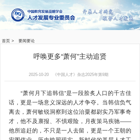
首页
>
要闻要论
呼唤更多“萧何”主动追贤
2025-10-20
《中国人才》杂志2025年第9期
“萧何月下追韩信”是一段脍炙人口的千古佳
话，更是一场意义深远的人才争夺。当韩信负气
离去，萧何敏锐洞察到这位治粟都尉实乃军事奇
才，他不及禀报、不惧艰险，月夜策马疾驰——
他所追赶的，不只是一人去留，更是一个王朝的
宏图伟业。历史映照现实，新时代的基层人才工