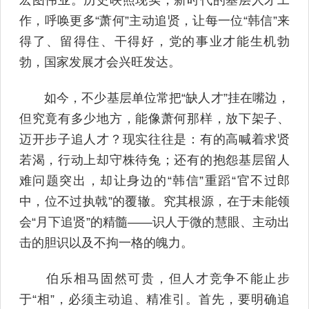
作，呼唤更多“萧何”主动追贤，让每一位“韩信”来
得了、留得住、干得好，党的事业才能生机勃
勃，国家发展才会兴旺发达。
如今，不少基层单位常把“缺人才”挂在嘴边，
但究竟有多少地方，能像萧何那样，放下架子、
迈开步子追人才？现实往往是：有的高喊着求贤
若渴，行动上却守株待兔；还有的抱怨基层留人
难问题突出，却让身边的“韩信”重蹈“官不过郎
中，位不过执戟”的覆辙。究其根源，在于未能领
会“月下追贤”的精髓——识人于微的慧眼、主动出
击的胆识以及不拘一格的魄力。
伯乐相马固然可贵，但人才竞争不能止步
于“相”，必须主动追、精准引。首先，要明确追