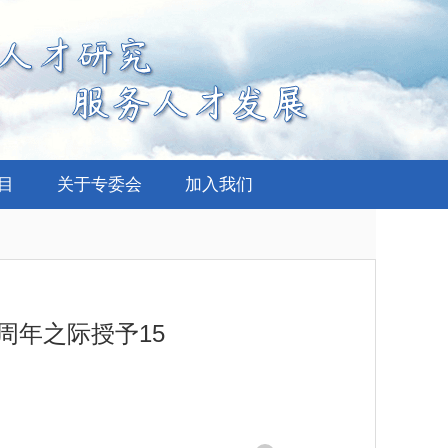
项目
关于专委会
加入我们
周年之际授予15